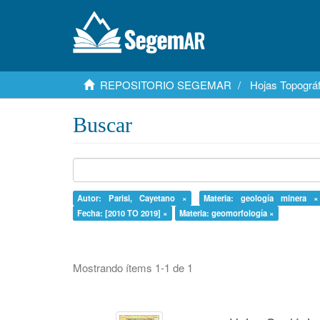
REPOSITORIO SEGEMAR
Hojas Topográf
Buscar
Autor: Parisi, Cayetano ×
Materia: geología minera ×
Fecha: [2010 TO 2019] ×
Materia: geomorfología ×
Mostrando ítems 1-1 de 1