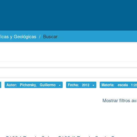
icas y Geológicas
Buscar
Autor: Pichersky, Guillermo ×
Fecha: 2012 ×
Materia: escala 1:2
Mostrar filtros 