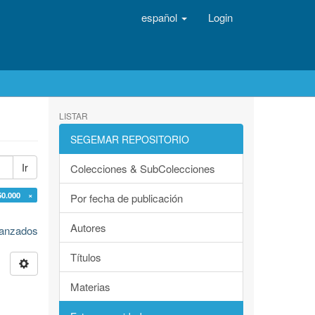
español
Login
LISTAR
SEGEMAR REPOSITORIO
Ir
Colecciones & SubColecciones
50.000 ×
Por fecha de publicación
Autores
avanzados
Títulos
Materias