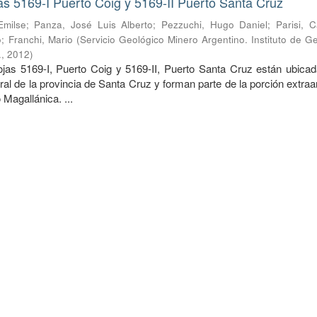
s 5169-I Puerto Coig y 5169-II Puerto Santa Cruz
Emilse
;
Panza, José Luis Alberto
;
Pezzuchi, Hugo Daniel
;
Parisi, 
o
;
Franchi, Mario
(
Servicio Geológico Minero Argentino. Instituto de G
.
,
2012
)
 5169-I, Puerto Coig y 5169-II, Puerto Santa Cruz están ubicad
tral de la provincia de Santa Cruz y forman parte de la porción extra
 Magallánica. ...