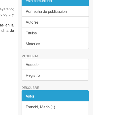
Esta comunidad
Cayetano
;
Por fecha de publicación
eología y
Autores
as en la
andina de
Títulos
Materias
MI CUENTA
Acceder
Registro
DESCUBRE
Autor
Franchi, Mario (1)