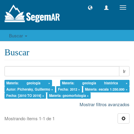
Camb
naveg
Buscar
Buscar
Ir
Materia: geología ×
Materia: geología histórica ×
Autor: Pichersky, Guillermo ×
Fecha: 2012 ×
Materia: escala 1:250.000 ×
Fecha: [2010 TO 2019] ×
Materia: geomorfología ×
Mostrar filtros avanzados
Mostrando ítems 1-1 de 1