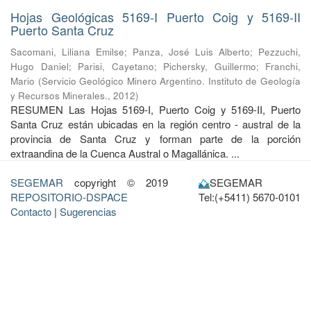
Hojas Geológicas 5169-I Puerto Coig y 5169-II
Puerto Santa Cruz
Sacomani, Liliana Emilse
;
Panza, José Luis Alberto
;
Pezzuchi,
Hugo Daniel
;
Parisi, Cayetano
;
Pichersky, Guillermo
;
Franchi,
Mario
(
Servicio Geológico Minero Argentino. Instituto de Geología
y Recursos Minerales.
,
2012
)
RESUMEN Las Hojas 5169-I, Puerto Coig y 5169-II, Puerto
Santa Cruz están ubicadas en la región centro - austral de la
provincia de Santa Cruz y forman parte de la porción
extraandina de la Cuenca Austral o Magallánica. ...
SEGEMAR
copyright © 2019
SEGEMAR
REPOSITORIO-DSPACE
Tel:(+5411) 5670-0101
Contacto
|
Sugerencias