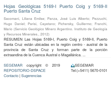
Hojas Geológicas 5169-I Puerto Coig y 5169-II
Puerto Santa Cruz
Sacomani, Liliana Emilse
;
Panza, José Luis Alberto
;
Pezzuchi,
Hugo Daniel
;
Parisi, Cayetano
;
Pichersky, Guillermo
;
Franchi,
Mario
(
Servicio Geológico Minero Argentino. Instituto de Geología
y Recursos Minerales.
,
2012
)
RESUMEN Las Hojas 5169-I, Puerto Coig y 5169-II, Puerto
Santa Cruz están ubicadas en la región centro - austral de la
provincia de Santa Cruz y forman parte de la porción
extraandina de la Cuenca Austral o Magallánica. ...
SEGEMAR
copyright © 2019
SEGEMAR
REPOSITORIO-DSPACE
Tel:(+5411) 5670-0101
Contacto
|
Sugerencias