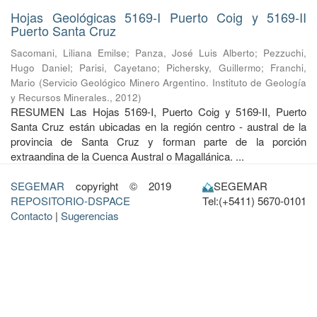
Hojas Geológicas 5169-I Puerto Coig y 5169-II
Puerto Santa Cruz
Sacomani, Liliana Emilse
;
Panza, José Luis Alberto
;
Pezzuchi,
Hugo Daniel
;
Parisi, Cayetano
;
Pichersky, Guillermo
;
Franchi,
Mario
(
Servicio Geológico Minero Argentino. Instituto de Geología
y Recursos Minerales.
,
2012
)
RESUMEN Las Hojas 5169-I, Puerto Coig y 5169-II, Puerto
Santa Cruz están ubicadas en la región centro - austral de la
provincia de Santa Cruz y forman parte de la porción
extraandina de la Cuenca Austral o Magallánica. ...
SEGEMAR
copyright © 2019
SEGEMAR
REPOSITORIO-DSPACE
Tel:(+5411) 5670-0101
Contacto
|
Sugerencias