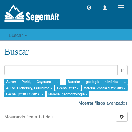
Camb
naveg
Buscar
Buscar
Ir
Autor: Parisi, Cayetano ×
Materia: geología histórica ×
Autor: Pichersky, Guillermo ×
Fecha: 2012 ×
Materia: escala 1:250.000 ×
Fecha: [2010 TO 2019] ×
Materia: geomorfología ×
Mostrar filtros avanzados
Mostrando ítems 1-1 de 1