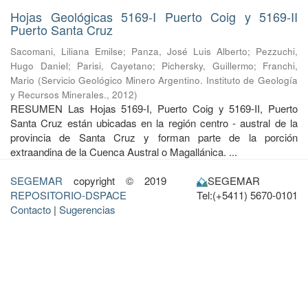
Hojas Geológicas 5169-I Puerto Coig y 5169-II
Puerto Santa Cruz
Sacomani, Liliana Emilse
;
Panza, José Luis Alberto
;
Pezzuchi,
Hugo Daniel
;
Parisi, Cayetano
;
Pichersky, Guillermo
;
Franchi,
Mario
(
Servicio Geológico Minero Argentino. Instituto de Geología
y Recursos Minerales.
,
2012
)
RESUMEN Las Hojas 5169-I, Puerto Coig y 5169-II, Puerto
Santa Cruz están ubicadas en la región centro - austral de la
provincia de Santa Cruz y forman parte de la porción
extraandina de la Cuenca Austral o Magallánica. ...
SEGEMAR
copyright © 2019
SEGEMAR
REPOSITORIO-DSPACE
Tel:(+5411) 5670-0101
Contacto
|
Sugerencias