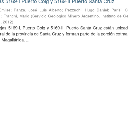
s 5169-I Puerto Coig y 5169-II Puerto Santa Cruz
Emilse
;
Panza, José Luis Alberto
;
Pezzuchi, Hugo Daniel
;
Parisi, 
o
;
Franchi, Mario
(
Servicio Geológico Minero Argentino. Instituto de G
.
,
2012
)
 5169-I, Puerto Coig y 5169-II, Puerto Santa Cruz están ubicad
tral de la provincia de Santa Cruz y forman parte de la porción extra
 Magallánica. ...