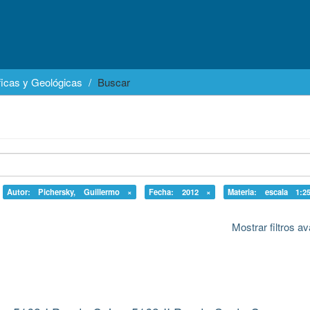
icas y Geológicas
Buscar
Autor: Pichersky, Guillermo ×
Fecha: 2012 ×
Materia: escala 1:2
Mostrar filtros 