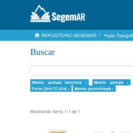
REPOSITORIO SEGEMAR
Hojas Topográf
Buscar
Materia: geología estructural ×
Materia: geología ×
Fecha: [2010 TO 2019] ×
Materia: geomorfología ×
Mostrando ítems 1-1 de 1