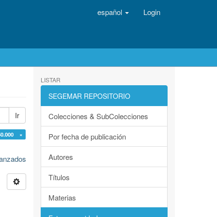
español
Login
LISTAR
SEGEMAR REPOSITORIO
Ir
Colecciones & SubColecciones
50.000 ×
Por fecha de publicación
Autores
avanzados
Títulos
Materias