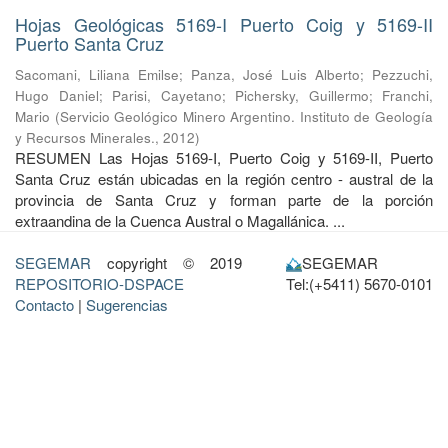
Hojas Geológicas 5169-I Puerto Coig y 5169-II
Puerto Santa Cruz
Sacomani, Liliana Emilse
;
Panza, José Luis Alberto
;
Pezzuchi,
Hugo Daniel
;
Parisi, Cayetano
;
Pichersky, Guillermo
;
Franchi,
Mario
(
Servicio Geológico Minero Argentino. Instituto de Geología
y Recursos Minerales.
,
2012
)
RESUMEN Las Hojas 5169-I, Puerto Coig y 5169-II, Puerto
Santa Cruz están ubicadas en la región centro - austral de la
provincia de Santa Cruz y forman parte de la porción
extraandina de la Cuenca Austral o Magallánica. ...
SEGEMAR
copyright © 2019
SEGEMAR
REPOSITORIO-DSPACE
Tel:(+5411) 5670-0101
Contacto
|
Sugerencias