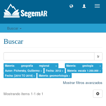
Camb
naveg
Buscar
Buscar
Ir
Materia: geografía regional ×
Materia: geología ×
Autor: Pichersky, Guillermo ×
Fecha: 2012 ×
Materia: escala 1:250.000 ×
Fecha: [2010 TO 2019] ×
Materia: geomorfología ×
Mostrar filtros avanzados
Mostrando ítems 1-1 de 1