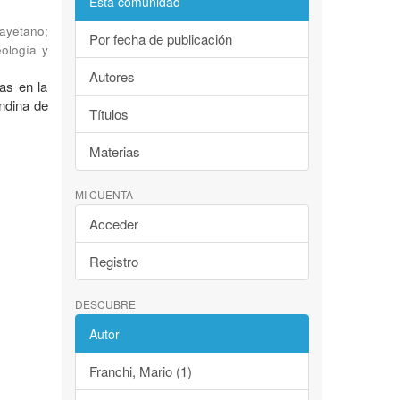
Esta comunidad
Cayetano
;
Por fecha de publicación
eología y
Autores
as en la
andina de
Títulos
Materias
MI CUENTA
Acceder
Registro
DESCUBRE
Autor
Franchi, Mario (1)