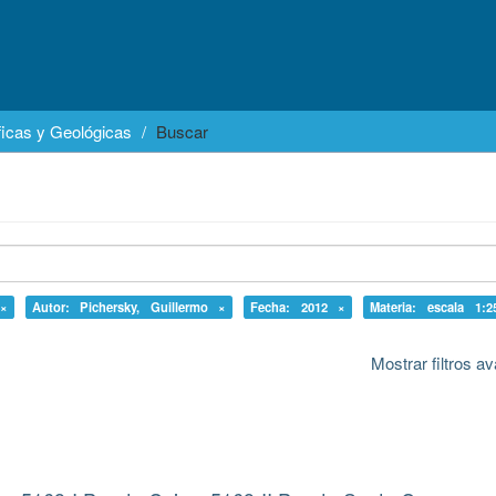
icas y Geológicas
Buscar
 ×
Autor: Pichersky, Guillermo ×
Fecha: 2012 ×
Materia: escala 1:2
Mostrar filtros 