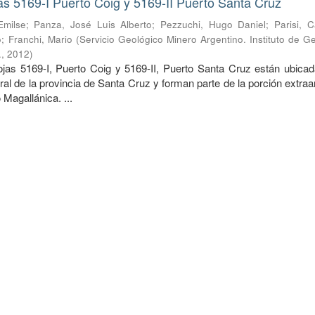
s 5169-I Puerto Coig y 5169-II Puerto Santa Cruz
Emilse
;
Panza, José Luis Alberto
;
Pezzuchi, Hugo Daniel
;
Parisi, 
o
;
Franchi, Mario
(
Servicio Geológico Minero Argentino. Instituto de G
.
,
2012
)
 5169-I, Puerto Coig y 5169-II, Puerto Santa Cruz están ubicad
tral de la provincia de Santa Cruz y forman parte de la porción extra
 Magallánica. ...