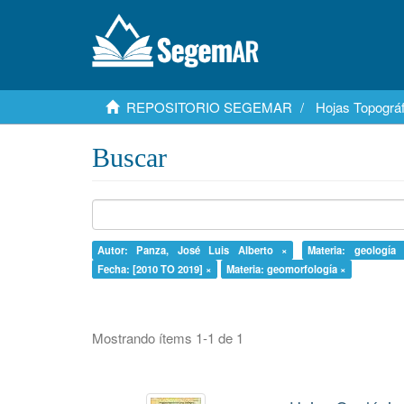
REPOSITORIO SEGEMAR
Hojas Topográf
Buscar
Autor: Panza, José Luis Alberto ×
Materia: geología
Fecha: [2010 TO 2019] ×
Materia: geomorfología ×
Mostrando ítems 1-1 de 1