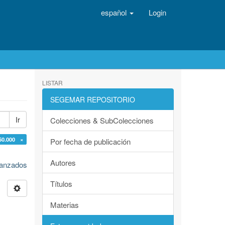
español
Login
LISTAR
SEGEMAR REPOSITORIO
Ir
Colecciones & SubColecciones
50.000 ×
Por fecha de publicación
Autores
avanzados
Títulos
Materias