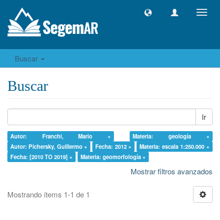
Camb
naveg
Buscar
Buscar
Ir
Autor: Franchi, Mario ×
Materia: geología ×
Autor: Pichersky, Guillermo ×
Fecha: 2012 ×
Materia: escala 1:250.000 ×
Fecha: [2010 TO 2019] ×
Materia: geomorfología ×
Mostrar filtros avanzados
Mostrando ítems 1-1 de 1