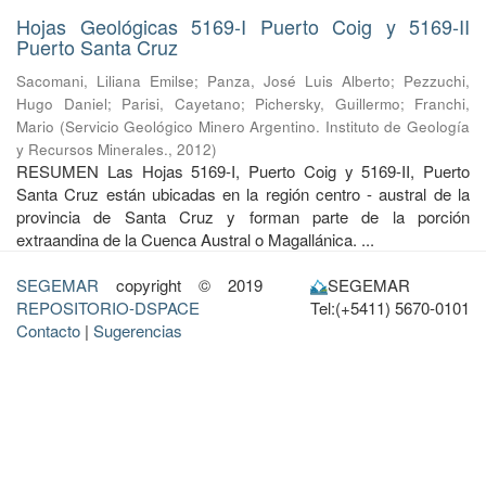
Hojas Geológicas 5169-I Puerto Coig y 5169-II
Puerto Santa Cruz
Sacomani, Liliana Emilse
;
Panza, José Luis Alberto
;
Pezzuchi,
Hugo Daniel
;
Parisi, Cayetano
;
Pichersky, Guillermo
;
Franchi,
Mario
(
Servicio Geológico Minero Argentino. Instituto de Geología
y Recursos Minerales.
,
2012
)
RESUMEN Las Hojas 5169-I, Puerto Coig y 5169-II, Puerto
Santa Cruz están ubicadas en la región centro - austral de la
provincia de Santa Cruz y forman parte de la porción
extraandina de la Cuenca Austral o Magallánica. ...
SEGEMAR
copyright © 2019
SEGEMAR
REPOSITORIO-DSPACE
Tel:(+5411) 5670-0101
Contacto
|
Sugerencias