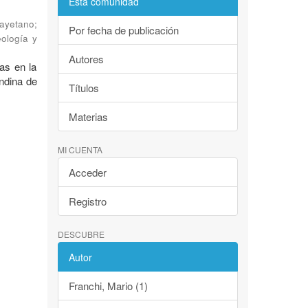
Esta comunidad
Cayetano
;
Por fecha de publicación
eología y
Autores
as en la
andina de
Títulos
Materias
MI CUENTA
Acceder
Registro
DESCUBRE
Autor
Franchi, Mario (1)