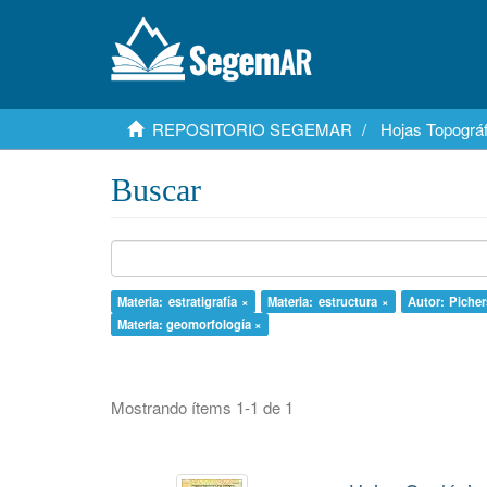
REPOSITORIO SEGEMAR
Hojas Topográf
Buscar
Materia: estratigrafía ×
Materia: estructura ×
Autor: Picher
Materia: geomorfología ×
Mostrando ítems 1-1 de 1