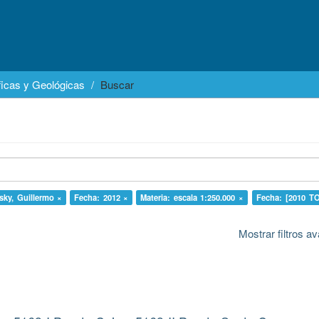
icas y Geológicas
Buscar
sky, Guillermo ×
Fecha: 2012 ×
Materia: escala 1:250.000 ×
Fecha: [2010 T
Mostrar filtros 