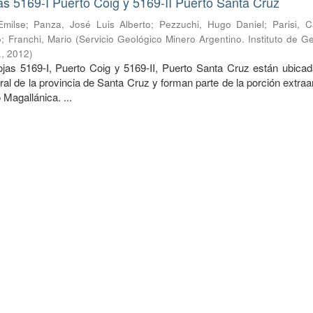
s 5169-I Puerto Coig y 5169-II Puerto Santa Cruz
Emilse
;
Panza, José Luis Alberto
;
Pezzuchi, Hugo Daniel
;
Parisi, 
o
;
Franchi, Mario
(
Servicio Geológico Minero Argentino. Instituto de G
.
,
2012
)
 5169-I, Puerto Coig y 5169-II, Puerto Santa Cruz están ubicad
tral de la provincia de Santa Cruz y forman parte de la porción extra
 Magallánica. ...