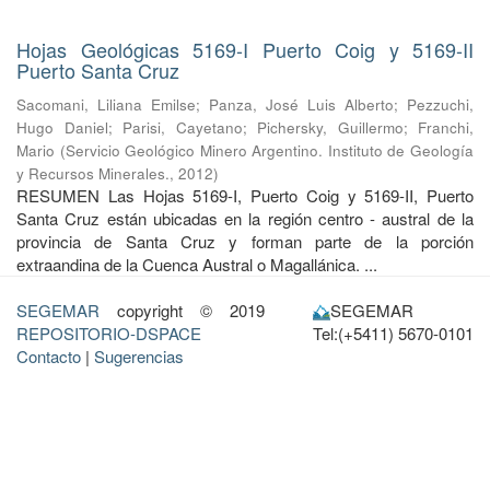
Hojas Geológicas 5169-I Puerto Coig y 5169-II
Puerto Santa Cruz
Sacomani, Liliana Emilse
;
Panza, José Luis Alberto
;
Pezzuchi,
Hugo Daniel
;
Parisi, Cayetano
;
Pichersky, Guillermo
;
Franchi,
Mario
(
Servicio Geológico Minero Argentino. Instituto de Geología
y Recursos Minerales.
,
2012
)
RESUMEN Las Hojas 5169-I, Puerto Coig y 5169-II, Puerto
Santa Cruz están ubicadas en la región centro - austral de la
provincia de Santa Cruz y forman parte de la porción
extraandina de la Cuenca Austral o Magallánica. ...
SEGEMAR
copyright © 2019
SEGEMAR
REPOSITORIO-DSPACE
Tel:(+5411) 5670-0101
Contacto
|
Sugerencias