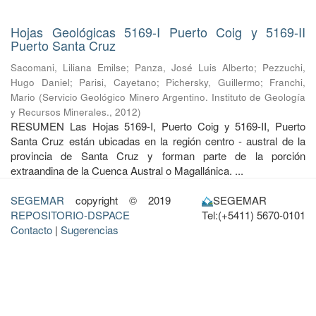
Hojas Geológicas 5169-I Puerto Coig y 5169-II
Puerto Santa Cruz
Sacomani, Liliana Emilse
;
Panza, José Luis Alberto
;
Pezzuchi,
Hugo Daniel
;
Parisi, Cayetano
;
Pichersky, Guillermo
;
Franchi,
Mario
(
Servicio Geológico Minero Argentino. Instituto de Geología
y Recursos Minerales.
,
2012
)
RESUMEN Las Hojas 5169-I, Puerto Coig y 5169-II, Puerto
Santa Cruz están ubicadas en la región centro - austral de la
provincia de Santa Cruz y forman parte de la porción
extraandina de la Cuenca Austral o Magallánica. ...
SEGEMAR
copyright © 2019
SEGEMAR
REPOSITORIO-DSPACE
Tel:(+5411) 5670-0101
Contacto
|
Sugerencias