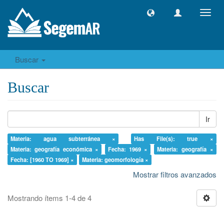
Camb
naveg
Buscar
Buscar
Ir
Materia: agua subterránea ×
Has File(s): true ×
Materia: geografía económica ×
Fecha: 1969 ×
Materia: geografía ×
Fecha: [1960 TO 1969] ×
Materia: geomorfología ×
Mostrar filtros avanzados
Mostrando ítems 1-4 de 4