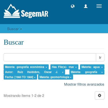
Camb
naveg
Buscar
Buscar
Ir
Materia: geografía económica ×
Has File(s): true ×
Materia: agua ×
Autor: Ruiz Huidobro, Oscar J. ×
Materia: geografía ×
Fecha: [1960 TO 1969] ×
Materia: geomorfología ×
Mostrar filtros avanzados
Mostrando ítems 1-2 de 2