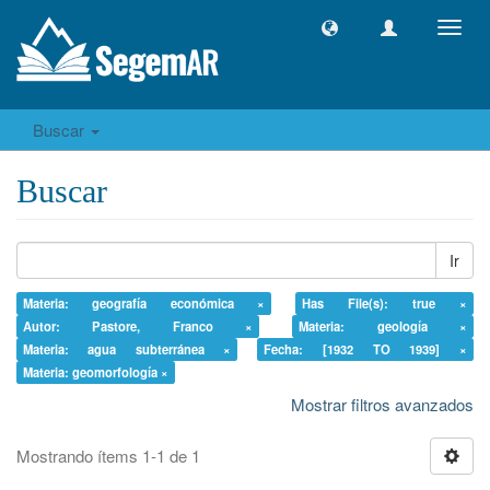
Camb
naveg
Buscar
Buscar
Ir
Materia: geografía económica ×
Has File(s): true ×
Autor: Pastore, Franco ×
Materia: geología ×
Materia: agua subterránea ×
Fecha: [1932 TO 1939] ×
Materia: geomorfología ×
Mostrar filtros avanzados
Mostrando ítems 1-1 de 1