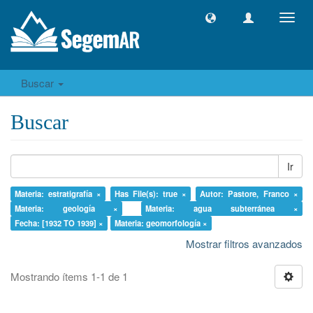
Camb
naveg
Buscar
Buscar
Ir
Materia: estratigrafía ×
Has File(s): true ×
Autor: Pastore, Franco ×
Materia: geología ×
Materia: agua subterránea ×
Fecha: [1932 TO 1939] ×
Materia: geomorfología ×
Mostrar filtros avanzados
Mostrando ítems 1-1 de 1