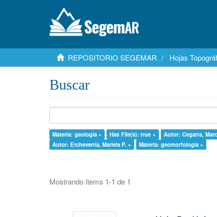
REPOSITORIO SEGEMAR
Hojas Topográf
Buscar
Materia: geología ×
Has File(s): true ×
Autor: Cegarra, Marc
Autor: Etcheverría, Mariela P. ×
Materia: geomorfología ×
Mostrando ítems 1-1 de 1