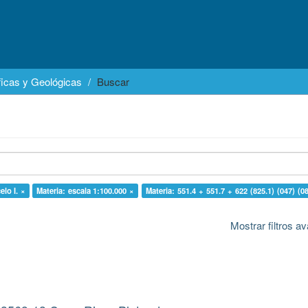
icas y Geológicas
Buscar
elo I. ×
Materia: escala 1:100.000 ×
Materia: 551.4 + 551.7 + 622 (825.1) (047) (0
Mostrar filtros 