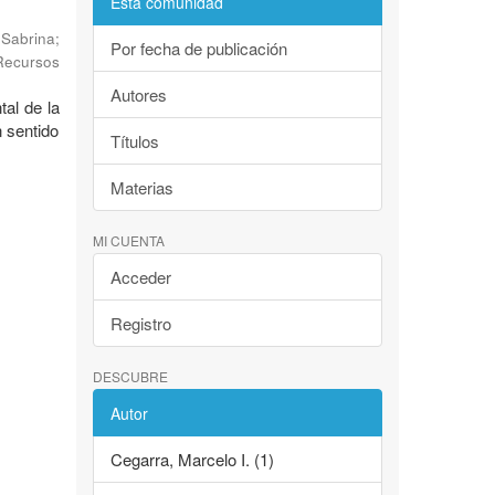
Esta comunidad
 Sabrina
;
Por fecha de publicación
Recursos
Autores
al de la
n sentido
Títulos
Materias
MI CUENTA
Acceder
Registro
DESCUBRE
Autor
Cegarra, Marcelo I. (1)