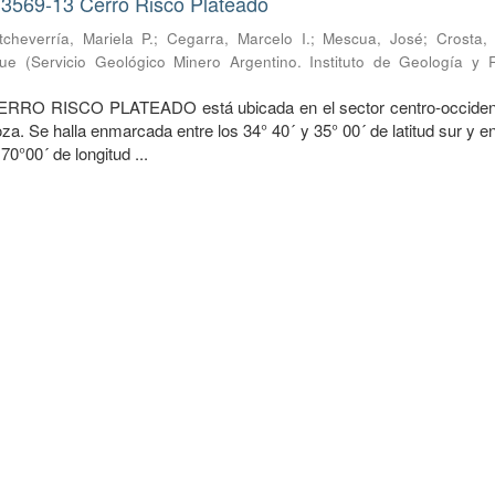
 3569-13 Cerro Risco Plateado
tcheverría, Mariela P.
;
Cegarra, Marcelo I.
;
Mescua, José
;
Crosta,
que
(
Servicio Geológico Minero Argentino. Instituto de Geología y 
ERRO RISCO PLATEADO está ubicada en el sector centro-occident
a. Se halla enmarcada entre los 34° 40´ y 35° 00´ de latitud sur y e
70°00´ de longitud ...