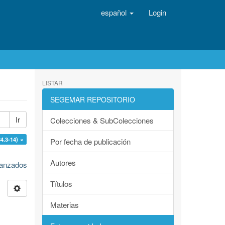
español
Login
LISTAR
SEGEMAR REPOSITORIO
Ir
Colecciones & SubColecciones
84.3-14) ×
Por fecha de publicación
Autores
avanzados
Títulos
Materias