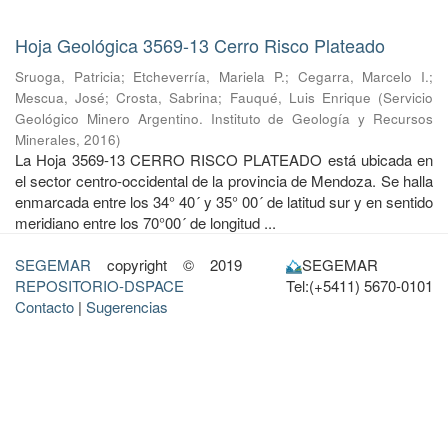
Hoja Geológica 3569-13 Cerro Risco Plateado
Sruoga, Patricia
;
Etcheverría, Mariela P.
;
Cegarra, Marcelo I.
;
Mescua, José
;
Crosta, Sabrina
;
Fauqué, Luis Enrique
(
Servicio
Geológico Minero Argentino. Instituto de Geología y Recursos
Minerales
,
2016
)
La Hoja 3569-13 CERRO RISCO PLATEADO está ubicada en
el sector centro-occidental de la provincia de Mendoza. Se halla
enmarcada entre los 34° 40´ y 35° 00´ de latitud sur y en sentido
meridiano entre los 70°00´ de longitud ...
SEGEMAR
copyright © 2019
SEGEMAR
REPOSITORIO-DSPACE
Tel:(+5411) 5670-0101
Contacto
|
Sugerencias