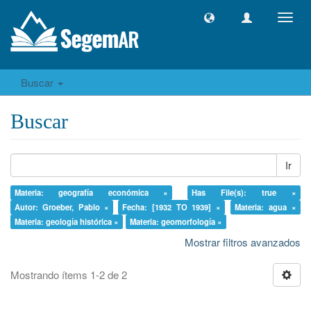
Camb
naveg
Buscar
Buscar
Ir
Materia: geografía económica ×
Has File(s): true ×
Autor: Groeber, Pablo ×
Fecha: [1932 TO 1939] ×
Materia: agua ×
Materia: geología histórica ×
Materia: geomorfología ×
Mostrar filtros avanzados
Mostrando ítems 1-2 de 2