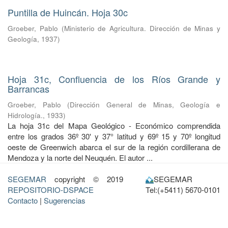
Puntilla de Huincán. Hoja 30c
Groeber, Pablo
(
Ministerio de Agricultura. Dirección de Minas y
Geología
,
1937
)
Hoja 31c, Confluencia de los Ríos Grande y
Barrancas
Groeber, Pablo
(
Dirección General de Minas, Geología e
Hidrología.
,
1933
)
La hoja 31c del Mapa Geológico - Económico comprendida
entre los grados 36º 30' y 37° latitud y 69º 15 y 70º longitud
oeste de Greenwich abarca el sur de la región cordillerana de
Mendoza y la norte del Neuquén. El autor ...
SEGEMAR
copyright © 2019
SEGEMAR
REPOSITORIO-DSPACE
Tel:(+5411) 5670-0101
Contacto
|
Sugerencias