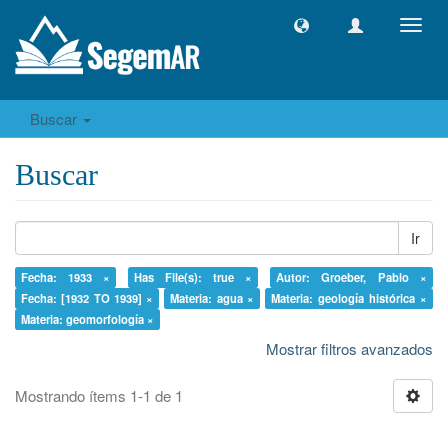
Camb
naveg
Buscar
Buscar
Ir
Fecha: 1933 ×
Has File(s): true ×
Autor: Groeber, Pablo ×
Fecha: [1932 TO 1939] ×
Materia: agua ×
Materia: geología histórica ×
Materia: geomorfología ×
Mostrar filtros avanzados
Mostrando ítems 1-1 de 1