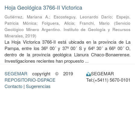
Hoja Geológica 3766-II Victorica
Gutiérrez, Mariana A.
;
Escosteguy, Leonardo Darío
;
Espejo,
Patricia Mónica
;
Folguera, Alicia
;
Franchi, Mario
(
Servicio
Geológico Minero Argentino. Instituto de Geología y Recursos
Minerales
,
2019
)
La Hoja Victorica 3766-II está ubicada en la provincia de La
Pampa, entre los 36º 00´ y 37º 00´ S y 64º 30´ a 66º 00´ O,
dentro de la provincia geológica Llanura Chaco-Bonaerense.
Investigaciones recientes han propuesto ...
SEGEMAR
copyright © 2019
SEGEMAR
REPOSITORIO-DSPACE
Tel:(+5411) 5670-0101
Contacto
|
Sugerencias