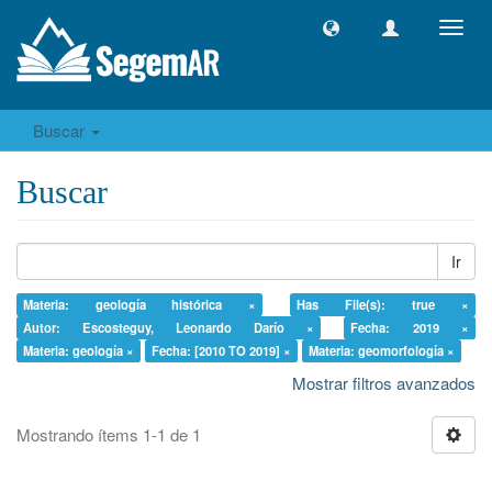
Camb
naveg
Buscar
Buscar
Ir
Materia: geología histórica ×
Has File(s): true ×
Autor: Escosteguy, Leonardo Darío ×
Fecha: 2019 ×
Materia: geología ×
Fecha: [2010 TO 2019] ×
Materia: geomorfología ×
Mostrar filtros avanzados
Mostrando ítems 1-1 de 1