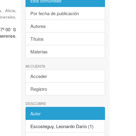
Esta comunidad
, Alicia
;
Por fecha de publicación
inerales
,
Autores
37º 00´ S
erense.
Títulos
Materias
MI CUENTA
Acceder
Registro
DESCUBRE
Autor
Escosteguy, Leonardo Darío (1)