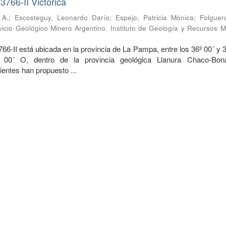
3766-II Victorica
 A.
;
Escosteguy, Leonardo Darío
;
Espejo, Patricia Mónica
;
Folguera
vicio Geológico Minero Argentino. Instituto de Geología y Recursos M
766-II está ubicada en la provincia de La Pampa, entre los 36º 00´ y 
00´ O, dentro de la provincia geológica Llanura Chaco-Bona
ientes han propuesto ...