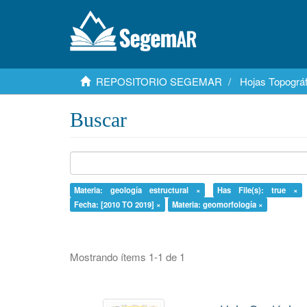
REPOSITORIO SEGEMAR
Hojas Topográf
Buscar
Materia: geología estructural ×
Has File(s): true ×
Fecha: [2010 TO 2019] ×
Materia: geomorfología ×
Mostrando ítems 1-1 de 1