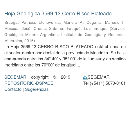
Hoja Geológica 3569-13 Cerro Risco Plateado
Sruoga, Patricia
;
Etcheverría, Mariela P.
;
Cegarra, Marcelo I.
;
Mescua, José
;
Crosta, Sabrina
;
Fauqué, Luis Enrique
(
Servicio
Geológico Minero Argentino. Instituto de Geología y Recursos
Minerales
,
2016
)
La Hoja 3569-13 CERRO RISCO PLATEADO está ubicada en
el sector centro-occidental de la provincia de Mendoza. Se halla
enmarcada entre los 34° 40´ y 35° 00´ de latitud sur y en sentido
meridiano entre los 70°00´ de longitud ...
SEGEMAR
copyright © 2019
SEGEMAR
REPOSITORIO-DSPACE
Tel:(+5411) 5670-0101
Contacto
|
Sugerencias