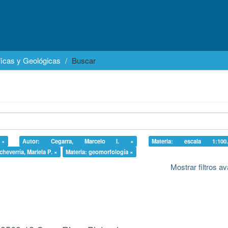
icas y Geológicas
Buscar
 ×
Autor: Cegarra, Marcelo I. ×
Materia: escala 1:10
cheverría, Mariela P. ×
Materia: geomorfología ×
Mostrar filtros 