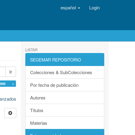
español
Login
LISTAR
SEGEMAR REPOSITORIO
Ir
Colecciones & SubColecciones
0.000 ×
Por fecha de publicación
Autores
avanzados
Títulos
Materias