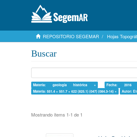
REPOSITORIO SEGEMAR
Hojas Topográf
Buscar
Materia: geología histórica ×
Fecha: 2016
Materia: 551.4 + 551.7 + 622 (825.1) (047) (084.3-14) ×
Autor: Et
Mostrando ítems 1-1 de 1