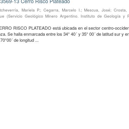
 3569-13 Cerro Risco Plateado
tcheverría, Mariela P.
;
Cegarra, Marcelo I.
;
Mescua, José
;
Crosta,
que
(
Servicio Geológico Minero Argentino. Instituto de Geología y 
ERRO RISCO PLATEADO está ubicada en el sector centro-occident
a. Se halla enmarcada entre los 34° 40´ y 35° 00´ de latitud sur y e
70°00´ de longitud ...