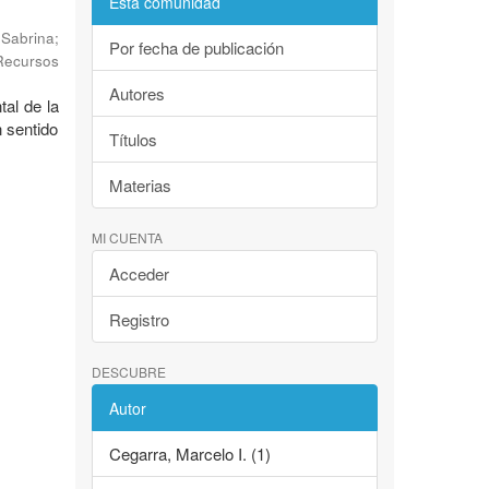
Esta comunidad
 Sabrina
;
Por fecha de publicación
Recursos
Autores
al de la
n sentido
Títulos
Materias
MI CUENTA
Acceder
Registro
DESCUBRE
Autor
Cegarra, Marcelo I. (1)