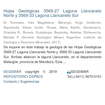
Hojas Geológicas 3569-27 Laguna Llancanelo
Norte y 3569-33 Laguna Llancanelo Sur
Di Tommaso, Inés Magdalena
;
Marengo, Hugo Guillermo
;
Sepúlveda, Eliseo Guido
;
Rosas, Mario Adolfo
;
Santamaría,
Graciela R.
;
Buceta, Guadalupe
;
Bayarsky, Adelma
;
Etcheverría,
Mariela P.
(
Servicio Geológico Minero Argentino. Instituto de
Geología y Recursos Minerales
,
2017
)
Se expone en este trabajo la geología de las Hojas Geológicas
3569-27 Laguna Llancanelo Norte y 3569-33 Laguna Llancanelo
Sur. Ambas abarcan la laguna Llancanelo, en el departamento
Malargüe, provincia de Mendoza. Esta ...
SEGEMAR
copyright © 2019
SEGEMAR
REPOSITORIO-DSPACE
Tel:(+5411) 5670-0101
Contacto
|
Sugerencias