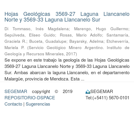
Hojas Geológicas 3569-27 Laguna Llancanelo
Norte y 3569-33 Laguna Llancanelo Sur
Di Tommaso, Inés Magdalena
;
Marengo, Hugo Guillermo
;
Sepúlveda, Eliseo Guido
;
Rosas, Mario Adolfo
;
Santamaría,
Graciela R.
;
Buceta, Guadalupe
;
Bayarsky, Adelma
;
Etcheverría,
Mariela P.
(
Servicio Geológico Minero Argentino. Instituto de
Geología y Recursos Minerales
,
2017
)
Se expone en este trabajo la geología de las Hojas Geológicas
3569-27 Laguna Llancanelo Norte y 3569-33 Laguna Llancanelo
Sur. Ambas abarcan la laguna Llancanelo, en el departamento
Malargüe, provincia de Mendoza. Esta ...
SEGEMAR
copyright © 2019
SEGEMAR
REPOSITORIO-DSPACE
Tel:(+5411) 5670-0101
Contacto
|
Sugerencias