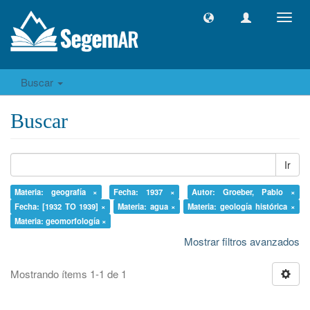
Camb
naveg
Buscar
Buscar
Ir
Materia: geografía ×
Fecha: 1937 ×
Autor: Groeber, Pablo ×
Fecha: [1932 TO 1939] ×
Materia: agua ×
Materia: geología histórica ×
Materia: geomorfología ×
Mostrar filtros avanzados
Mostrando ítems 1-1 de 1