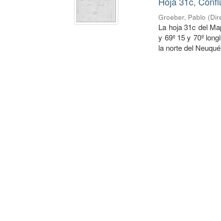
Hoja 31c, Confl
Groeber, Pablo
(
Dir
La hoja 31c del Ma
y 69º 15 y 70º long
la norte del Neuquén