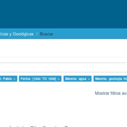
icas y Geológicas
Buscar
r, Pablo ×
Fecha: [1932 TO 1939] ×
Materia: agua ×
Materia: geología hi
Mostrar filtros 