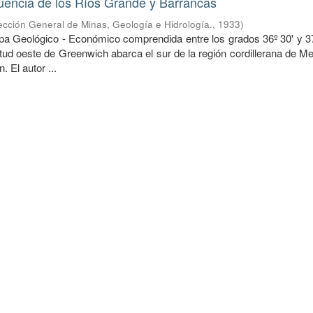
uencia de los Ríos Grande y Barrancas
ección General de Minas, Geología e Hidrología.
,
1933
)
pa Geológico - Económico comprendida entre los grados 36º 30' y 37°
itud oeste de Greenwich abarca el sur de la región cordillerana de 
. El autor ...