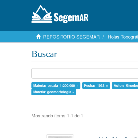
REPOSITORIO SEGEMAR
Hojas Topográf
Buscar
Materia: escala 1:200.000 ×
Fecha: 1933 ×
Autor: Groebe
Materia: geomorfología ×
Mostrando ítems 1-1 de 1