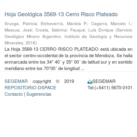
Hoja Geológica 3569-13 Cerro Risco Plateado
Sruoga, Patricia
;
Etcheverría, Mariela P.
;
Cegarra, Marcelo I.
;
Mescua, José
;
Crosta, Sabrina
;
Fauqué, Luis Enrique
(
Servicio
Geológico Minero Argentino. Instituto de Geología y Recursos
Minerales
,
2016
)
La Hoja 3569-13 CERRO RISCO PLATEADO está ubicada en
el sector centro-occidental de la provincia de Mendoza. Se halla
enmarcada entre los 34° 40´ y 35° 00´ de latitud sur y en sentido
meridiano entre los 70°00´ de longitud ...
SEGEMAR
copyright © 2019
SEGEMAR
REPOSITORIO-DSPACE
Tel:(+5411) 5670-0101
Contacto
|
Sugerencias