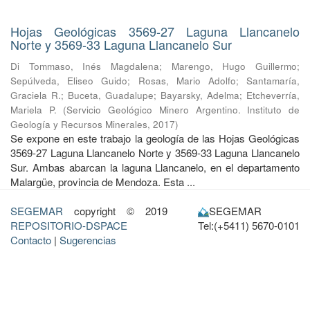
Hojas Geológicas 3569-27 Laguna Llancanelo
Norte y 3569-33 Laguna Llancanelo Sur
Di Tommaso, Inés Magdalena
;
Marengo, Hugo Guillermo
;
Sepúlveda, Eliseo Guido
;
Rosas, Mario Adolfo
;
Santamaría,
Graciela R.
;
Buceta, Guadalupe
;
Bayarsky, Adelma
;
Etcheverría,
Mariela P.
(
Servicio Geológico Minero Argentino. Instituto de
Geología y Recursos Minerales
,
2017
)
Se expone en este trabajo la geología de las Hojas Geológicas
3569-27 Laguna Llancanelo Norte y 3569-33 Laguna Llancanelo
Sur. Ambas abarcan la laguna Llancanelo, en el departamento
Malargüe, provincia de Mendoza. Esta ...
SEGEMAR
copyright © 2019
SEGEMAR
REPOSITORIO-DSPACE
Tel:(+5411) 5670-0101
Contacto
|
Sugerencias