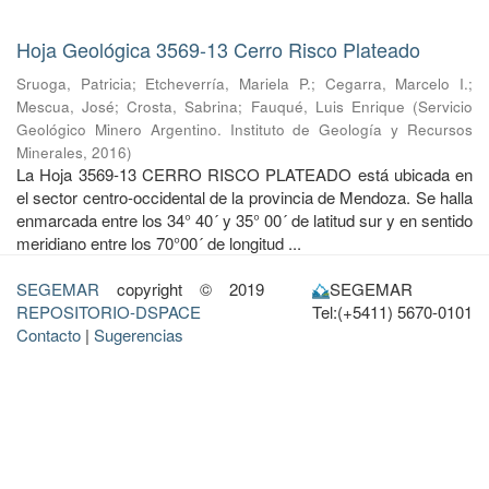
Hoja Geológica 3569-13 Cerro Risco Plateado
Sruoga, Patricia
;
Etcheverría, Mariela P.
;
Cegarra, Marcelo I.
;
Mescua, José
;
Crosta, Sabrina
;
Fauqué, Luis Enrique
(
Servicio
Geológico Minero Argentino. Instituto de Geología y Recursos
Minerales
,
2016
)
La Hoja 3569-13 CERRO RISCO PLATEADO está ubicada en
el sector centro-occidental de la provincia de Mendoza. Se halla
enmarcada entre los 34° 40´ y 35° 00´ de latitud sur y en sentido
meridiano entre los 70°00´ de longitud ...
SEGEMAR
copyright © 2019
SEGEMAR
REPOSITORIO-DSPACE
Tel:(+5411) 5670-0101
Contacto
|
Sugerencias