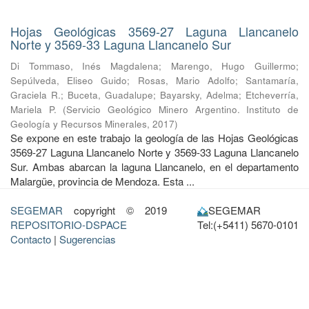
Hojas Geológicas 3569-27 Laguna Llancanelo
Norte y 3569-33 Laguna Llancanelo Sur
Di Tommaso, Inés Magdalena
;
Marengo, Hugo Guillermo
;
Sepúlveda, Eliseo Guido
;
Rosas, Mario Adolfo
;
Santamaría,
Graciela R.
;
Buceta, Guadalupe
;
Bayarsky, Adelma
;
Etcheverría,
Mariela P.
(
Servicio Geológico Minero Argentino. Instituto de
Geología y Recursos Minerales
,
2017
)
Se expone en este trabajo la geología de las Hojas Geológicas
3569-27 Laguna Llancanelo Norte y 3569-33 Laguna Llancanelo
Sur. Ambas abarcan la laguna Llancanelo, en el departamento
Malargüe, provincia de Mendoza. Esta ...
SEGEMAR
copyright © 2019
SEGEMAR
REPOSITORIO-DSPACE
Tel:(+5411) 5670-0101
Contacto
|
Sugerencias