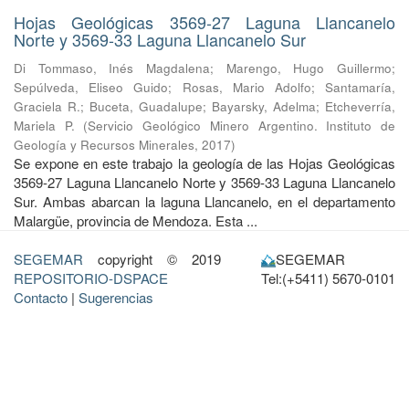
Hojas Geológicas 3569-27 Laguna Llancanelo
Norte y 3569-33 Laguna Llancanelo Sur
Di Tommaso, Inés Magdalena
;
Marengo, Hugo Guillermo
;
Sepúlveda, Eliseo Guido
;
Rosas, Mario Adolfo
;
Santamaría,
Graciela R.
;
Buceta, Guadalupe
;
Bayarsky, Adelma
;
Etcheverría,
Mariela P.
(
Servicio Geológico Minero Argentino. Instituto de
Geología y Recursos Minerales
,
2017
)
Se expone en este trabajo la geología de las Hojas Geológicas
3569-27 Laguna Llancanelo Norte y 3569-33 Laguna Llancanelo
Sur. Ambas abarcan la laguna Llancanelo, en el departamento
Malargüe, provincia de Mendoza. Esta ...
SEGEMAR
copyright © 2019
SEGEMAR
REPOSITORIO-DSPACE
Tel:(+5411) 5670-0101
Contacto
|
Sugerencias