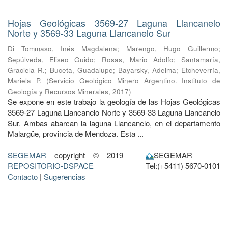
Hojas Geológicas 3569-27 Laguna Llancanelo
Norte y 3569-33 Laguna Llancanelo Sur
Di Tommaso, Inés Magdalena
;
Marengo, Hugo Guillermo
;
Sepúlveda, Eliseo Guido
;
Rosas, Mario Adolfo
;
Santamaría,
Graciela R.
;
Buceta, Guadalupe
;
Bayarsky, Adelma
;
Etcheverría,
Mariela P.
(
Servicio Geológico Minero Argentino. Instituto de
Geología y Recursos Minerales
,
2017
)
Se expone en este trabajo la geología de las Hojas Geológicas
3569-27 Laguna Llancanelo Norte y 3569-33 Laguna Llancanelo
Sur. Ambas abarcan la laguna Llancanelo, en el departamento
Malargüe, provincia de Mendoza. Esta ...
SEGEMAR
copyright © 2019
SEGEMAR
REPOSITORIO-DSPACE
Tel:(+5411) 5670-0101
Contacto
|
Sugerencias