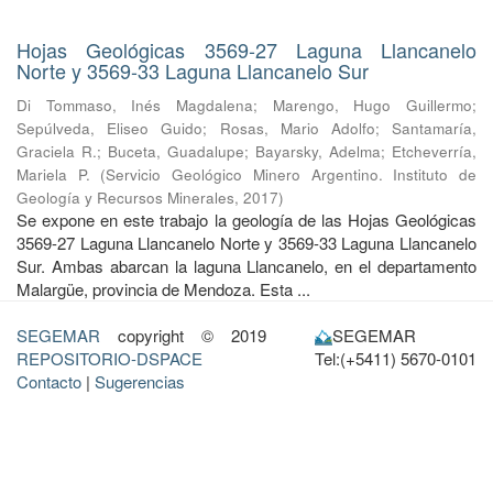
Hojas Geológicas 3569-27 Laguna Llancanelo
Norte y 3569-33 Laguna Llancanelo Sur
Di Tommaso, Inés Magdalena
;
Marengo, Hugo Guillermo
;
Sepúlveda, Eliseo Guido
;
Rosas, Mario Adolfo
;
Santamaría,
Graciela R.
;
Buceta, Guadalupe
;
Bayarsky, Adelma
;
Etcheverría,
Mariela P.
(
Servicio Geológico Minero Argentino. Instituto de
Geología y Recursos Minerales
,
2017
)
Se expone en este trabajo la geología de las Hojas Geológicas
3569-27 Laguna Llancanelo Norte y 3569-33 Laguna Llancanelo
Sur. Ambas abarcan la laguna Llancanelo, en el departamento
Malargüe, provincia de Mendoza. Esta ...
SEGEMAR
copyright © 2019
SEGEMAR
REPOSITORIO-DSPACE
Tel:(+5411) 5670-0101
Contacto
|
Sugerencias