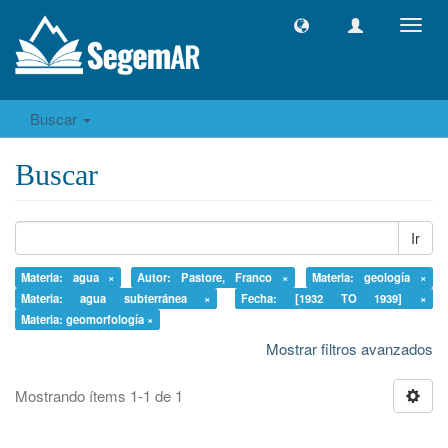
Camb
naveg
Buscar
Buscar
Ir
Materia: agua ×
Autor: Pastore, Franco ×
Materia: geología ×
Materia: agua subterránea ×
Fecha: [1932 TO 1939] ×
Materia: geomorfología ×
Mostrar filtros avanzados
Mostrando ítems 1-1 de 1