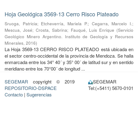
Hoja Geológica 3569-13 Cerro Risco Plateado
Sruoga, Patricia
;
Etcheverría, Mariela P.
;
Cegarra, Marcelo I.
;
Mescua, José
;
Crosta, Sabrina
;
Fauqué, Luis Enrique
(
Servicio
Geológico Minero Argentino. Instituto de Geología y Recursos
Minerales
,
2016
)
La Hoja 3569-13 CERRO RISCO PLATEADO está ubicada en
el sector centro-occidental de la provincia de Mendoza. Se halla
enmarcada entre los 34° 40´ y 35° 00´ de latitud sur y en sentido
meridiano entre los 70°00´ de longitud ...
SEGEMAR
copyright © 2019
SEGEMAR
REPOSITORIO-DSPACE
Tel:(+5411) 5670-0101
Contacto
|
Sugerencias