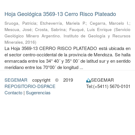
Hoja Geológica 3569-13 Cerro Risco Plateado
Sruoga, Patricia
;
Etcheverría, Mariela P.
;
Cegarra, Marcelo I.
;
Mescua, José
;
Crosta, Sabrina
;
Fauqué, Luis Enrique
(
Servicio
Geológico Minero Argentino. Instituto de Geología y Recursos
Minerales
,
2016
)
La Hoja 3569-13 CERRO RISCO PLATEADO está ubicada en
el sector centro-occidental de la provincia de Mendoza. Se halla
enmarcada entre los 34° 40´ y 35° 00´ de latitud sur y en sentido
meridiano entre los 70°00´ de longitud ...
SEGEMAR
copyright © 2019
SEGEMAR
REPOSITORIO-DSPACE
Tel:(+5411) 5670-0101
Contacto
|
Sugerencias