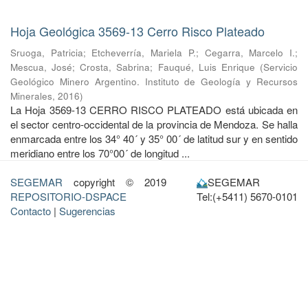
Hoja Geológica 3569-13 Cerro Risco Plateado
Sruoga, Patricia
;
Etcheverría, Mariela P.
;
Cegarra, Marcelo I.
;
Mescua, José
;
Crosta, Sabrina
;
Fauqué, Luis Enrique
(
Servicio
Geológico Minero Argentino. Instituto de Geología y Recursos
Minerales
,
2016
)
La Hoja 3569-13 CERRO RISCO PLATEADO está ubicada en
el sector centro-occidental de la provincia de Mendoza. Se halla
enmarcada entre los 34° 40´ y 35° 00´ de latitud sur y en sentido
meridiano entre los 70°00´ de longitud ...
SEGEMAR
copyright © 2019
SEGEMAR
REPOSITORIO-DSPACE
Tel:(+5411) 5670-0101
Contacto
|
Sugerencias