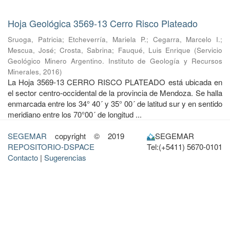
Hoja Geológica 3569-13 Cerro Risco Plateado
Sruoga, Patricia
;
Etcheverría, Mariela P.
;
Cegarra, Marcelo I.
;
Mescua, José
;
Crosta, Sabrina
;
Fauqué, Luis Enrique
(
Servicio
Geológico Minero Argentino. Instituto de Geología y Recursos
Minerales
,
2016
)
La Hoja 3569-13 CERRO RISCO PLATEADO está ubicada en
el sector centro-occidental de la provincia de Mendoza. Se halla
enmarcada entre los 34° 40´ y 35° 00´ de latitud sur y en sentido
meridiano entre los 70°00´ de longitud ...
SEGEMAR
copyright © 2019
SEGEMAR
REPOSITORIO-DSPACE
Tel:(+5411) 5670-0101
Contacto
|
Sugerencias