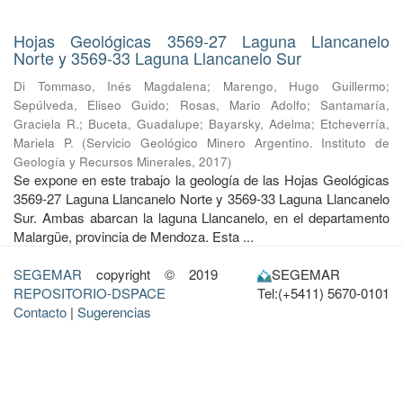
Hojas Geológicas 3569-27 Laguna Llancanelo
Norte y 3569-33 Laguna Llancanelo Sur
Di Tommaso, Inés Magdalena
;
Marengo, Hugo Guillermo
;
Sepúlveda, Eliseo Guido
;
Rosas, Mario Adolfo
;
Santamaría,
Graciela R.
;
Buceta, Guadalupe
;
Bayarsky, Adelma
;
Etcheverría,
Mariela P.
(
Servicio Geológico Minero Argentino. Instituto de
Geología y Recursos Minerales
,
2017
)
Se expone en este trabajo la geología de las Hojas Geológicas
3569-27 Laguna Llancanelo Norte y 3569-33 Laguna Llancanelo
Sur. Ambas abarcan la laguna Llancanelo, en el departamento
Malargüe, provincia de Mendoza. Esta ...
SEGEMAR
copyright © 2019
SEGEMAR
REPOSITORIO-DSPACE
Tel:(+5411) 5670-0101
Contacto
|
Sugerencias