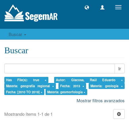
Camb
naveg
Buscar
Buscar
Ir
Has File(s): true ×
Autor: Giacosa, Raúl Eduardo ×
Materia: geografía regional ×
Fecha: 2013 ×
Materia: geología ×
Fecha: [2010 TO 2019] ×
Materia: geomorfología ×
Mostrar filtros avanzados
Mostrando ítems 1-1 de 1