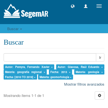
Camb
naveg
Buscar
Buscar
Ir
Autor: Pereyra, Fernando Xavier ×
Autor: Giacosa, Raúl Eduardo ×
Materia: geografía regional ×
Fecha: 2013 ×
Materia: geología ×
Fecha: [2010 TO 2019] ×
Materia: geomorfología ×
Mostrar filtros avanzados
Mostrando ítems 1-1 de 1