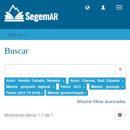
Camb
naveg
Buscar
Buscar
Ir
Autor: Heredia Carballo, Nemesio ×
Autor: Giacosa, Raúl Eduardo ×
Materia: geografía regional ×
Fecha: 2013 ×
Materia: geología ×
Fecha: [2010 TO 2019] ×
Materia: geomorfología ×
Mostrar filtros avanzados
Mostrando ítems 1-1 de 1