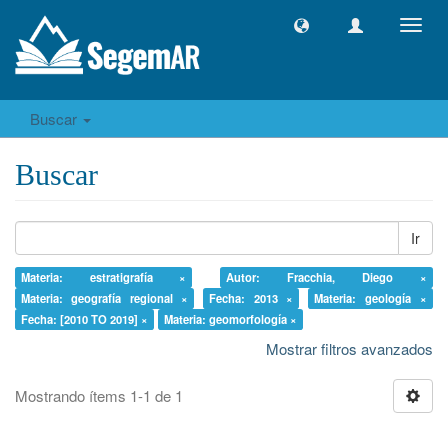
Camb
naveg
Buscar
Buscar
Ir
Materia: estratigrafía ×
Autor: Fracchia, Diego ×
Materia: geografía regional ×
Fecha: 2013 ×
Materia: geología ×
Fecha: [2010 TO 2019] ×
Materia: geomorfología ×
Mostrar filtros avanzados
Mostrando ítems 1-1 de 1