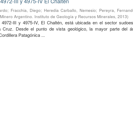
4972-III y 4975-IV El Chaltén
ardo
;
Fracchia, Diego
;
Heredia Carballo, Nemesio
;
Pereyra, Fernand
 Minero Argentino. Instituto de Geología y Recursos Minerales
,
2013
)
4972-III y 4975-IV, El Chaltén, está ubicada en el sector sudoes
a Cruz. Desde el punto de vista geológico, la mayor parte del á
Cordillera Patagónica ...