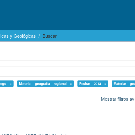
icas y Geológicas
Buscar
Diego ×
Materia: geografía regional ×
Fecha: 2013 ×
Materia: ge
Mostrar filtros 