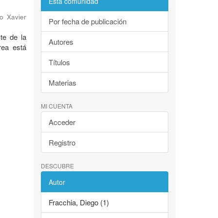
Esta comunidad
o Xavier
Por fecha de publicación
te de la
Autores
rea está
Títulos
Materias
MI CUENTA
Acceder
Registro
DESCUBRE
Autor
Fracchia, Diego (1)