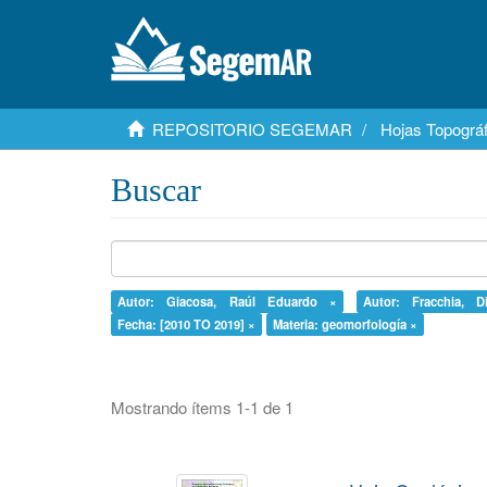
REPOSITORIO SEGEMAR
Hojas Topográf
Buscar
Autor: Giacosa, Raúl Eduardo ×
Autor: Fracchia, 
Fecha: [2010 TO 2019] ×
Materia: geomorfología ×
Mostrando ítems 1-1 de 1