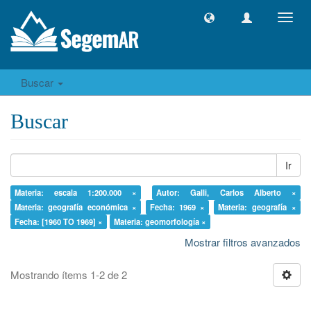
Camb
naveg
Buscar
Buscar
Ir
Materia: escala 1:200.000 ×
Autor: Galli, Carlos Alberto ×
Materia: geografía económica ×
Fecha: 1969 ×
Materia: geografía ×
Fecha: [1960 TO 1969] ×
Materia: geomorfología ×
Mostrar filtros avanzados
Mostrando ítems 1-2 de 2