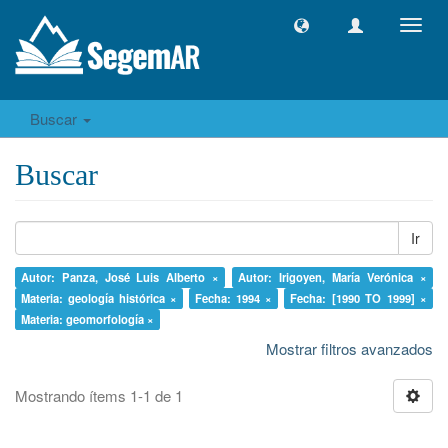
Camb
naveg
Buscar
Buscar
Ir
Autor: Panza, José Luis Alberto ×
Autor: Irigoyen, María Verónica ×
Materia: geología histórica ×
Fecha: 1994 ×
Fecha: [1990 TO 1999] ×
Materia: geomorfología ×
Mostrar filtros avanzados
Mostrando ítems 1-1 de 1