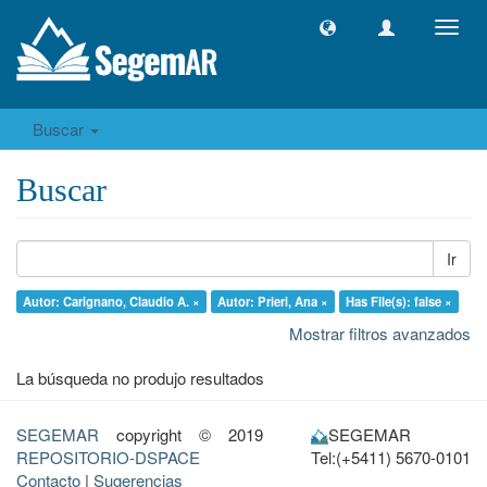
Camb
naveg
Buscar
Buscar
Ir
Autor: Carignano, Claudio A. ×
Autor: Prieri, Ana ×
Has File(s): false ×
Mostrar filtros avanzados
La búsqueda no produjo resultados
SEGEMAR
copyright © 2019
SEGEMAR
REPOSITORIO-DSPACE
Tel:(+5411) 5670-0101
Contacto
|
Sugerencias