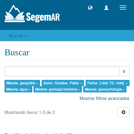
Camb
naveg
Buscar
Buscar
Ir
Materia: geografía ×
Autor: Groeber, Pablo ×
Fecha: [1932 TO 1939] ×
Materia: agua ×
Materia: geología histórica ×
Materia: geomorfología ×
Mostrar filtros avanzados
Mostrando ítems 1-2 de 2