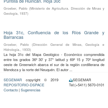
Puntilla de Huincán. Hoja 30c
Groeber, Pablo
(
Ministerio de Agricultura. Dirección de Minas y
Geología
,
1937
)
Hoja 31c, Confluencia de los Ríos Grande y
Barrancas
Groeber, Pablo
(
Dirección General de Minas, Geología e
Hidrología.
,
1933
)
La hoja 31c del Mapa Geológico - Económico comprendida
entre los grados 36º 30' y 37° latitud y 69º 15 y 70º longitud
oeste de Greenwich abarca el sur de la región cordillerana de
Mendoza y la norte del Neuquén. El autor ...
SEGEMAR
copyright © 2019
SEGEMAR
REPOSITORIO-DSPACE
Tel:(+5411) 5670-0101
Contacto
|
Sugerencias